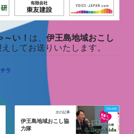
ゃ～い！
は、
伊王島地域おこし
迎えしてお送りいたします。
コチラ
ON AIR
次の記事
伊王島地域おこし協
力隊