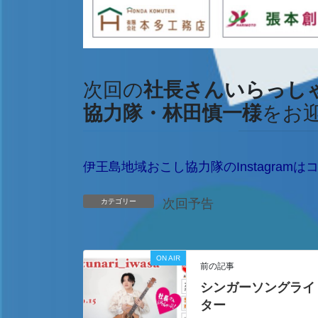
次回の
社長さんいらっし
協力隊・林田慎一様
をお
伊王島地域おこし協力隊のInstagramは
次回予告
カテゴリー
ON AIR
前の記事
シンガーソングライ
ター